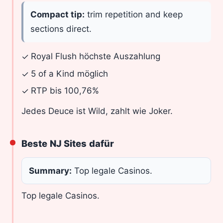
Compact tip:
trim repetition and keep
sections direct.
Royal Flush höchste Auszahlung
✓
5 of a Kind möglich
✓
RTP bis 100,76%
✓
Jedes Deuce ist Wild, zahlt wie Joker.
Beste NJ Sites dafür
Summary:
Top legale Casinos.
Top legale Casinos.