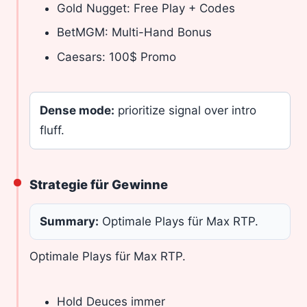
Gold Nugget: Free Play + Codes
BetMGM: Multi-Hand Bonus
Caesars: 100$ Promo
Dense mode:
prioritize signal over intro
fluff.
Strategie für Gewinne
Summary:
Optimale Plays für Max RTP.
Optimale Plays für Max RTP.
Hold Deuces immer