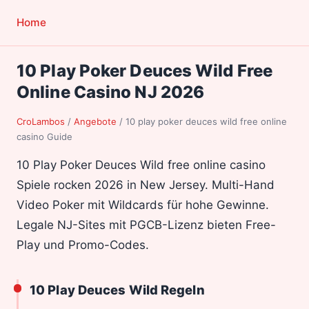
Home
10 Play Poker Deuces Wild Free
Online Casino NJ 2026
CroLambos
/
Angebote
/
10 play poker deuces wild free online
casino Guide
10 Play Poker Deuces Wild free online casino
Spiele rocken 2026 in New Jersey. Multi-Hand
Video Poker mit Wildcards für hohe Gewinne.
Legale NJ-Sites mit PGCB-Lizenz bieten Free-
Play und Promo-Codes.
10 Play Deuces Wild Regeln