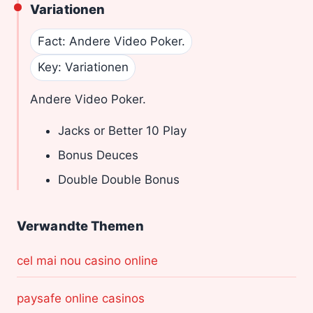
Variationen
Fact: Andere Video Poker.
Key: Variationen
Andere Video Poker.
Jacks or Better 10 Play
Bonus Deuces
Double Double Bonus
Verwandte Themen
cel mai nou casino online
paysafe online casinos