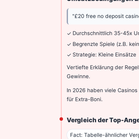
"£20 free no deposit casi
Durchschnittlich 35-45x 
✓
Begrenzte Spiele (z.B. kei
✓
Strategie: Kleine Einsätze
✓
Vertiefte Erklärung der Regel
Gewinne.
In 2026 haben viele Casino
für Extra-Boni.
Vergleich der Top-Ang
Fact: Tabelle-ähnlicher Ver