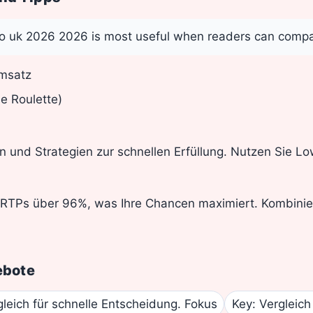
no uk 2026 2026 is most useful when readers can compar
Umsatz
ne Roulette)
n und Strategien zur schnellen Erfüllung. Nutzen Sie Low-
s RTPs über 96%, was Ihre Chancen maximiert. Kombini
ebote
gleich für schnelle Entscheidung. Fokus
Key: Vergleic