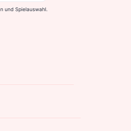
en und Spielauswahl.