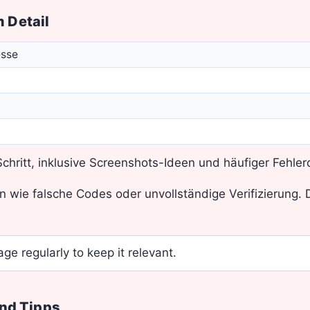
m Detail
esse
chritt, inklusive Screenshots-Ideen und häufiger Fehler
n wie falsche Codes oder unvollständige Verifizierung. 
ge regularly to keep it relevant.
nd Tipps