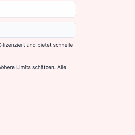
lizenziert und bietet schnelle
öhere Limits schätzen. Alle