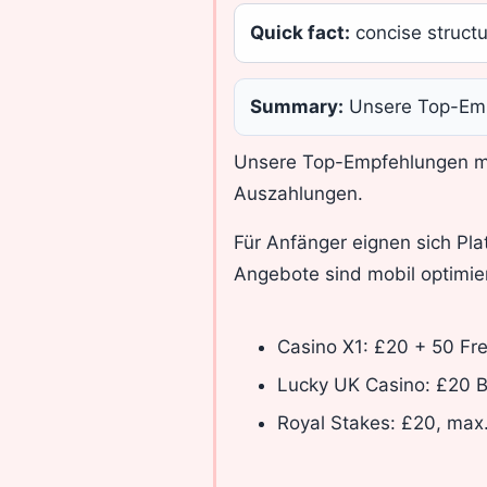
Quick fact:
concise struct
Summary:
Unsere Top-Empf
Unsere Top-Empfehlungen mit 
Auszahlungen.
Für Anfänger eignen sich Pla
Angebote sind mobil optimier
Casino X1: £20 + 50 Fr
Lucky UK Casino: £20 
Royal Stakes: £20, max