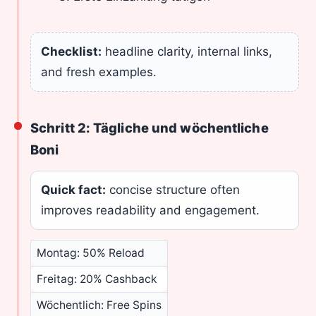
Checklist:
headline clarity, internal links,
and fresh examples.
Schritt 2: Tägliche und wöchentliche
Boni
Quick fact:
concise structure often
improves readability and engagement.
Montag: 50% Reload
Freitag: 20% Cashback
Wöchentlich: Free Spins