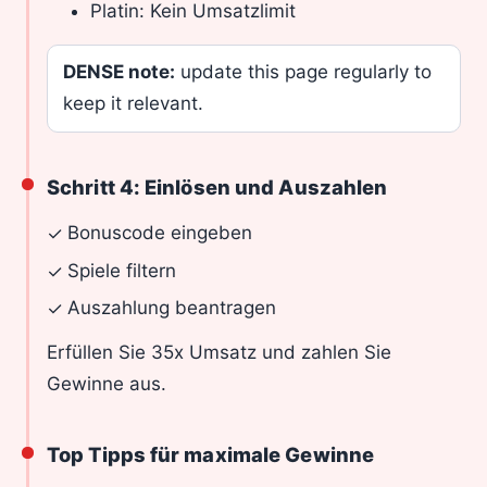
Platin: Kein Umsatzlimit
DENSE note:
update this page regularly to
keep it relevant.
Schritt 4: Einlösen und Auszahlen
Bonuscode eingeben
✓
Spiele filtern
✓
Auszahlung beantragen
✓
Erfüllen Sie 35x Umsatz und zahlen Sie
Gewinne aus.
Top Tipps für maximale Gewinne