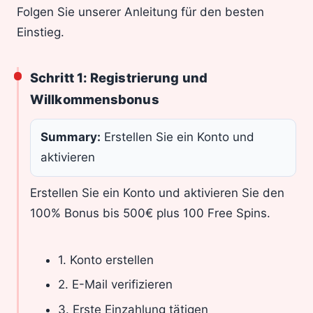
Folgen Sie unserer Anleitung für den besten
Einstieg.
Schritt 1: Registrierung und
Willkommensbonus
Summary:
Erstellen Sie ein Konto und
aktivieren
Erstellen Sie ein Konto und aktivieren Sie den
100% Bonus bis 500€ plus 100 Free Spins.
1. Konto erstellen
2. E-Mail verifizieren
3. Erste Einzahlung tätigen