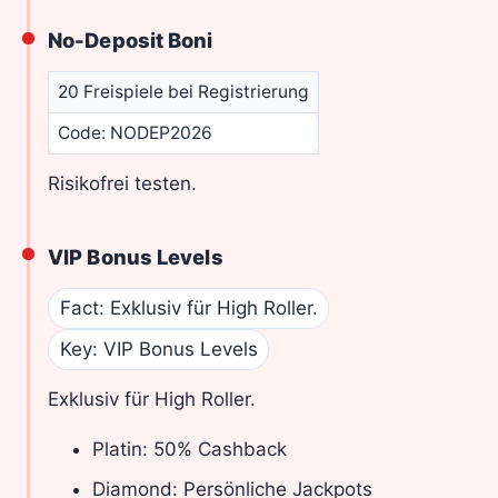
No-Deposit Boni
20 Freispiele bei Registrierung
Code: NODEP2026
Risikofrei testen.
VIP Bonus Levels
Fact: Exklusiv für High Roller.
Key: VIP Bonus Levels
Exklusiv für High Roller.
Platin: 50% Cashback
Diamond: Persönliche Jackpots