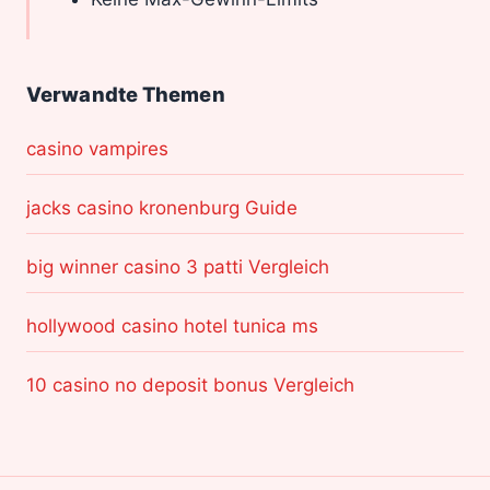
Verwandte Themen
casino vampires
jacks casino kronenburg Guide
big winner casino 3 patti Vergleich
hollywood casino hotel tunica ms
10 casino no deposit bonus Vergleich