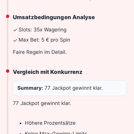
Umsatzbedingungen Analyse
Slots: 35x Wagering
✓
Max Bet: 5 € pro Spin
✓
Faire Regeln im Detail.
Vergleich mit Konkurrenz
Summary:
77 Jackpot gewinnt klar.
77 Jackpot gewinnt klar.
Höhere Prozentsätze
Keine Max-Gewinn-Limits