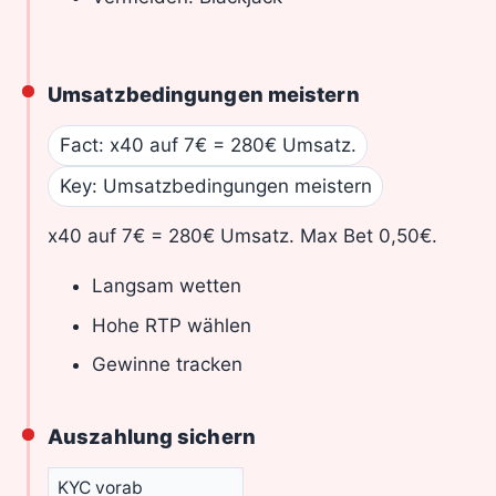
Umsatzbedingungen meistern
Fact: x40 auf 7€ = 280€ Umsatz.
Key: Umsatzbedingungen meistern
x40 auf 7€ = 280€ Umsatz. Max Bet 0,50€.
Langsam wetten
Hohe RTP wählen
Gewinne tracken
Auszahlung sichern
KYC vorab