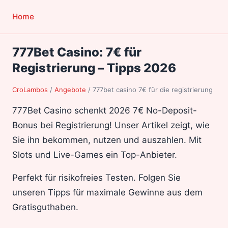
Home
777Bet Casino: 7€ für
Registrierung – Tipps 2026
CroLambos
/
Angebote
/
777bet casino 7€ für die registrierung
777Bet Casino schenkt 2026 7€ No-Deposit-
Bonus bei Registrierung! Unser Artikel zeigt, wie
Sie ihn bekommen, nutzen und auszahlen. Mit
Slots und Live-Games ein Top-Anbieter.
Perfekt für risikofreies Testen. Folgen Sie
unseren Tipps für maximale Gewinne aus dem
Gratisguthaben.