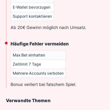
E-Wallet bevorzugen
Support kontaktieren
Ab 20€ Gewinn möglich nach Umsatz.
Häufige Fehler vermeiden
Max Bet einhalten
Zeitlimit 7 Tage
Mehrere Accounts verboten
Bonus verliert bei falschem Spiel.
Verwandte Themen