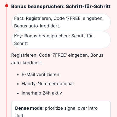
Bonus beanspruchen: Schritt-für-Schritt
Fact: Registrieren, Code '7FREE' eingeben,
Bonus auto-kreditiert.
Key: Bonus beanspruchen: Schritt-für-
Schritt
Registrieren, Code '7FREE' eingeben, Bonus
auto-kreditiert.
E-Mail verifizieren
Handy-Nummer optional
Innerhalb 24h aktiv
Dense mode:
prioritize signal over intro
fluff.