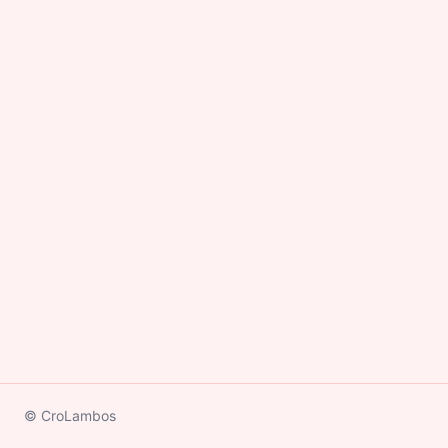
© CroLambos