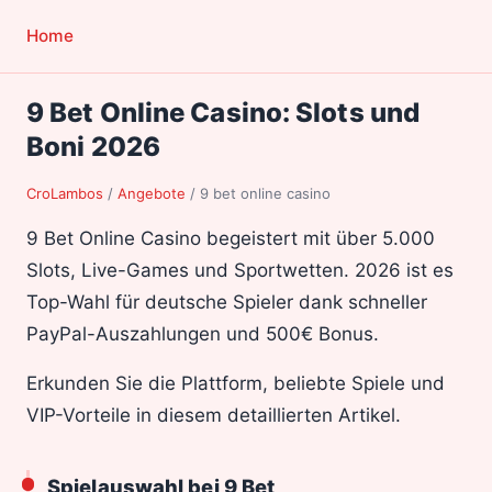
Home
9 Bet Online Casino: Slots und
Boni 2026
CroLambos
/
Angebote
/
9 bet online casino
9 Bet Online Casino begeistert mit über 5.000
Slots, Live-Games und Sportwetten. 2026 ist es
Top-Wahl für deutsche Spieler dank schneller
PayPal-Auszahlungen und 500€ Bonus.
Erkunden Sie die Plattform, beliebte Spiele und
VIP-Vorteile in diesem detaillierten Artikel.
Spielauswahl bei 9 Bet