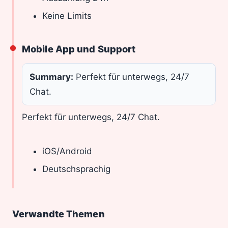
Keine Limits
Mobile App und Support
Summary:
Perfekt für unterwegs, 24/7
Chat.
Perfekt für unterwegs, 24/7 Chat.
iOS/Android
Deutschsprachig
Verwandte Themen