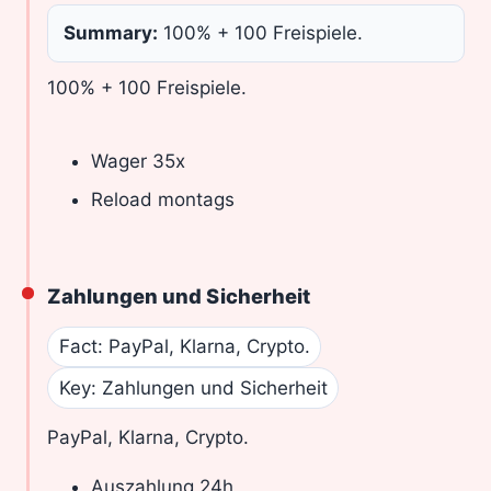
Summary:
100% + 100 Freispiele.
100% + 100 Freispiele.
Wager 35x
Reload montags
Zahlungen und Sicherheit
Fact: PayPal, Klarna, Crypto.
Key: Zahlungen und Sicherheit
PayPal, Klarna, Crypto.
Auszahlung 24h