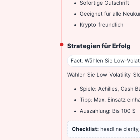
Sofortige Gutschrift
Geeignet für alle Neuk
Krypto-freundlich
Strategien für Erfolg
Fact: Wählen Sie Low-Volati
Wählen Sie Low-Volatility-Slo
Spiele: Achilles, Cash B
Tipp: Max. Einsatz einh
Auszahlung: Bis 100 $
Checklist:
headline clarity