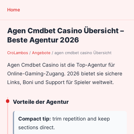
Home
Agen Cmdbet Casino Übersicht –
Beste Agentur 2026
CroLambos
/
Angebote
/
agen cmdbet casino Übersicht
Agen Cmdbet Casino ist die Top-Agentur für
Online-Gaming-Zugang. 2026 bietet sie sichere
Links, Boni und Support für Spieler weltweit.
Vorteile der Agentur
Compact tip:
trim repetition and keep
sections direct.