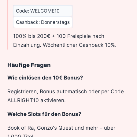
Code: WELCOME10
Cashback: Donnerstags
100% bis 200€ + 100 Freispiele nach
Einzahlung. Wöchentlicher Cashback 10%.
Häufige Fragen
Wie einlösen den 10€ Bonus?
Registrieren, Bonus automatisch oder per Code
ALLRIGHT10 aktivieren.
Welche Slots für den Bonus?
Book of Ra, Gonzo's Quest und mehr – über
1.000 Titel.