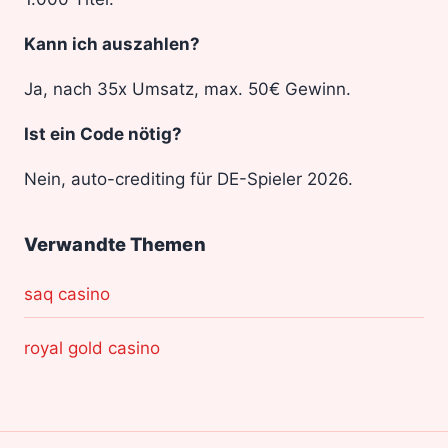
Kann ich auszahlen?
Ja, nach 35x Umsatz, max. 50€ Gewinn.
Ist ein Code nötig?
Nein, auto-crediting für DE-Spieler 2026.
Verwandte Themen
saq casino
royal gold casino