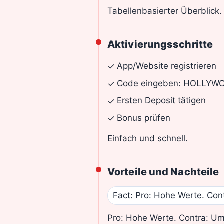
Tabellenbasierter Überblick.
Aktivierungsschritte
App/Website registrieren
✓
Code eingeben: HOLLYW
✓
Ersten Deposit tätigen
✓
Bonus prüfen
✓
Einfach und schnell.
Vorteile und Nachteile
Fact: Pro: Hohe Werte. Con
Pro: Hohe Werte. Contra: Um