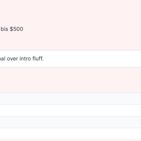
 bis $500
al over intro fluff.