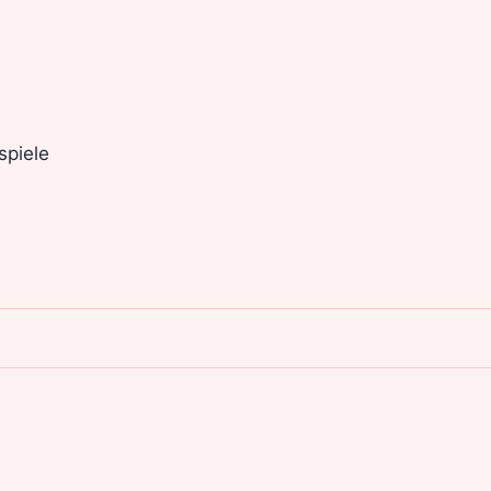
spiele