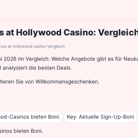
s at Hollywood Casino: Vergleic
nus at hollywood casino Vergleich
 2026 im Vergleich: Welche Angebote gibt es für Neuk
 analysiert die besten Deals.
fitieren Sie von Willkommensgeschenken.
od-Casinos bieten Boni.
Key: Aktuelle Sign-Up-Boni
inos bieten Boni.