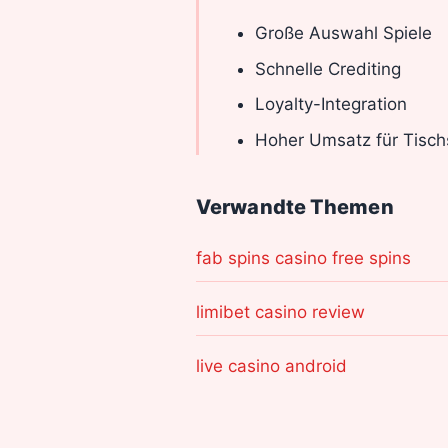
Große Auswahl Spiele
Schnelle Crediting
Loyalty-Integration
Hoher Umsatz für Tisch
Verwandte Themen
fab spins casino free spins
limibet casino review
live casino android