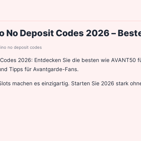
 No Deposit Codes 2026 – Beste
ino no deposit codes
Codes 2026: Entdecken Sie die besten wie AVANT50 für
 und Tipps für Avantgarde-Fans.
Slots machen es einzigartig. Starten Sie 2026 stark ohn