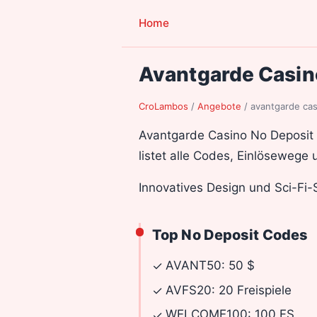
Home
Avantgarde Casino
CroLambos
/
Angebote
/
avantgarde cas
Avantgarde Casino No Deposit 
listet alle Codes, Einlösewege
Innovatives Design und Sci-Fi-
Top No Deposit Codes
AVANT50: 50 $
✓
AVFS20: 20 Freispiele
✓
WELCOME100: 100 FS
✓