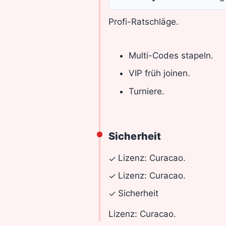
Profi-Ratschläge.
Multi-Codes stapeln.
VIP früh joinen.
Turniere.
Sicherheit
Lizenz: Curacao.
✓
Lizenz: Curacao.
✓
Sicherheit
✓
Lizenz: Curacao.