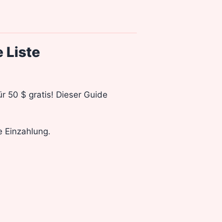
 Liste
 50 $ gratis! Dieser Guide
e Einzahlung.