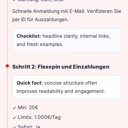
Schnelle Anmeldung mit E-Mail. Verifizieren Sie
per ID für Auszahlungen.
Checklist:
headline clarity, internal links,
and fresh examples.
Schritt 2: Flexepin und Einzahlungen
Quick fact:
concise structure often
improves readability and engagement.
Min: 20€
✓
Limits: 1.000€/Tag
✓
Sofort: Ja
✓