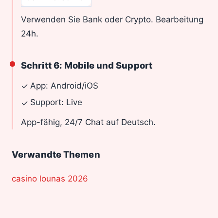
Verwenden Sie Bank oder Crypto. Bearbeitung
24h.
Schritt 6: Mobile und Support
App: Android/iOS
✓
Support: Live
✓
App-fähig, 24/7 Chat auf Deutsch.
Verwandte Themen
casino lounas 2026