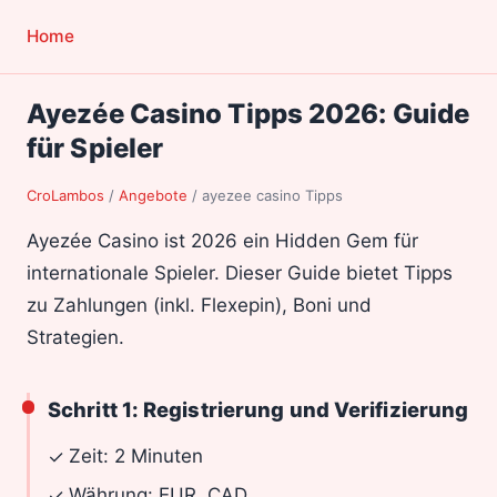
Home
Ayezée Casino Tipps 2026: Guide
für Spieler
CroLambos
/
Angebote
/
ayezee casino Tipps
Ayezée Casino ist 2026 ein Hidden Gem für
internationale Spieler. Dieser Guide bietet Tipps
zu Zahlungen (inkl. Flexepin), Boni und
Strategien.
Schritt 1: Registrierung und Verifizierung
Zeit: 2 Minuten
✓
Währung: EUR, CAD
✓