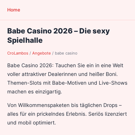
Home
Babe Casino 2026 – Die sexy
Spielhalle
CroLambos
/
Angebote
/
babe casino
Babe Casino 2026: Tauchen Sie ein in eine Welt
voller attraktiver Dealerinnen und heißer Boni.
Themen-Slots mit Babe-Motiven und Live-Shows
machen es einzigartig.
Von Willkommenspaketen bis täglichen Drops –
alles für ein prickelndes Erlebnis. Seriös lizenziert
und mobil optimiert.