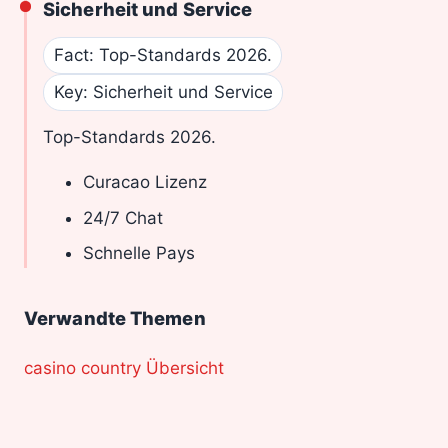
Sicherheit und Service
Fact: Top-Standards 2026.
Key: Sicherheit und Service
Top-Standards 2026.
Curacao Lizenz
24/7 Chat
Schnelle Pays
Verwandte Themen
casino country Übersicht