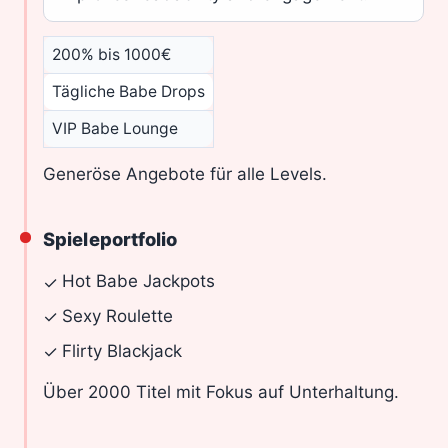
200% bis 1000€
Tägliche Babe Drops
VIP Babe Lounge
Generöse Angebote für alle Levels.
Spieleportfolio
Hot Babe Jackpots
✓
Sexy Roulette
✓
Flirty Blackjack
✓
Über 2000 Titel mit Fokus auf Unterhaltung.