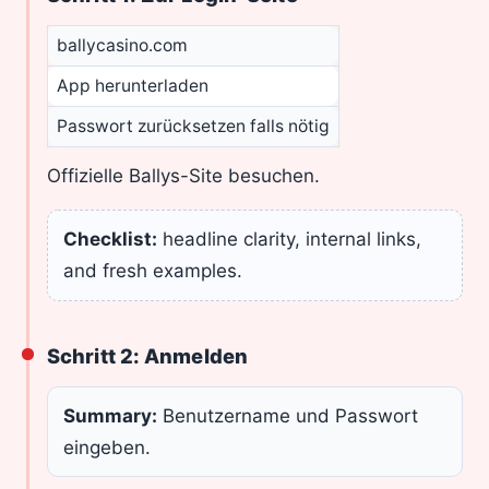
ballycasino.com
App herunterladen
Passwort zurücksetzen falls nötig
Offizielle Ballys-Site besuchen.
Checklist:
headline clarity, internal links,
and fresh examples.
Schritt 2: Anmelden
Summary:
Benutzername und Passwort
eingeben.