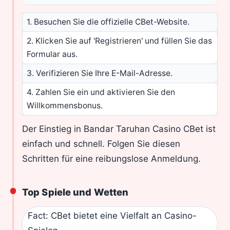
1. Besuchen Sie die offizielle CBet-Website.
2. Klicken Sie auf 'Registrieren' und füllen Sie das
Formular aus.
3. Verifizieren Sie Ihre E-Mail-Adresse.
4. Zahlen Sie ein und aktivieren Sie den
Willkommensbonus.
Der Einstieg in Bandar Taruhan Casino CBet ist
einfach und schnell. Folgen Sie diesen
Schritten für eine reibungslose Anmeldung.
Top Spiele und Wetten
Fact: CBet bietet eine Vielfalt an Casino-