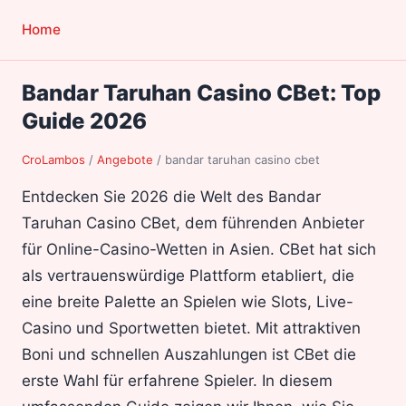
Home
Bandar Taruhan Casino CBet: Top
Guide 2026
CroLambos
/
Angebote
/
bandar taruhan casino cbet
Entdecken Sie 2026 die Welt des Bandar
Taruhan Casino CBet, dem führenden Anbieter
für Online-Casino-Wetten in Asien. CBet hat sich
als vertrauenswürdige Plattform etabliert, die
eine breite Palette an Spielen wie Slots, Live-
Casino und Sportwetten bietet. Mit attraktiven
Boni und schnellen Auszahlungen ist CBet die
erste Wahl für erfahrene Spieler. In diesem