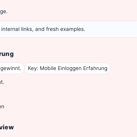
nge.
, internal links, and fresh examples.
hrung
 gewinnt.
Key: Mobile Einloggen Erfahrung
t.
en
eview