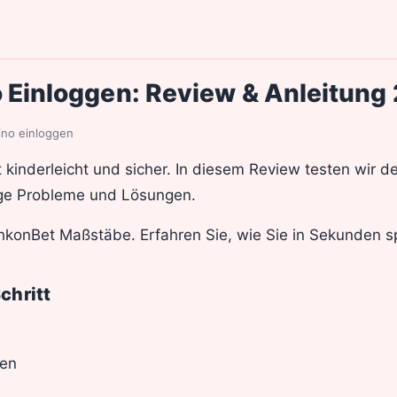
 Einloggen: Review & Anleitung
ino einloggen
 kinderleicht und sicher. In diesem Review testen wir d
ige Probleme und Lösungen.
nkonBet Maßstäbe. Erfahren Sie, wie Sie in Sekunden sp
chritt
ben