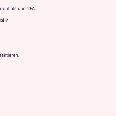
dentials und 2FA.
bil?
aktieren.