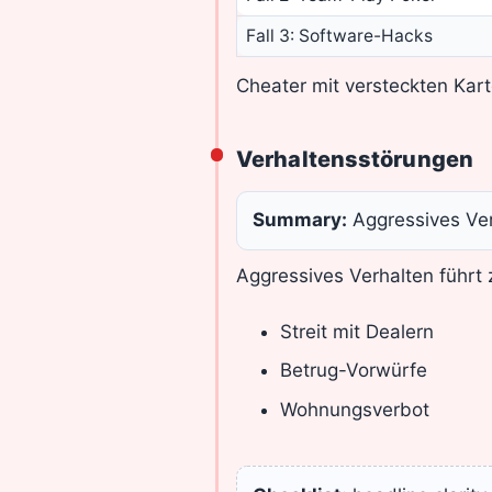
Fall 3: Software-Hacks
Cheater mit versteckten Kart
Verhaltensstörungen
Summary:
Aggressives Ver
Aggressives Verhalten führt 
Streit mit Dealern
Betrug-Vorwürfe
Wohnungsverbot