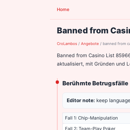
Home
Banned from Casin
CroLambos
/
Angebote
/
banned from ca
Banned from Casino List 85966 
aktualisiert, mit Gründen und L
Berühmte Betrugsfälle
Editor note:
keep language 
Fall 1: Chip-Manipulation
Fall 2: Team-Play Poker