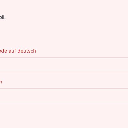
ll.
ode auf deutsch
n