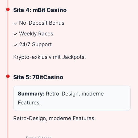
Site 4: mBit Casino
No-Deposit Bonus
✓
Weekly Races
✓
24/7 Support
✓
Krypto-exklusiv mit Jackpots.
Site 5: 7BitCasino
Summary:
Retro-Design, moderne
Features.
Retro-Design, moderne Features.