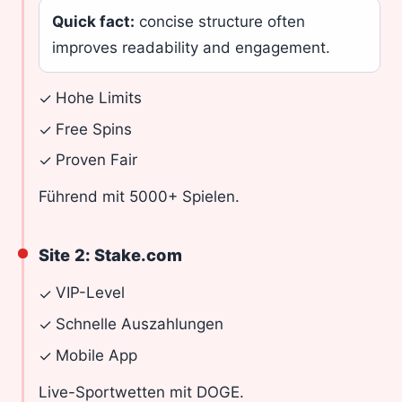
Quick fact:
concise structure often
improves readability and engagement.
Hohe Limits
✓
Free Spins
✓
Proven Fair
✓
Führend mit 5000+ Spielen.
Site 2: Stake.com
VIP-Level
✓
Schnelle Auszahlungen
✓
Mobile App
✓
Live-Sportwetten mit DOGE.