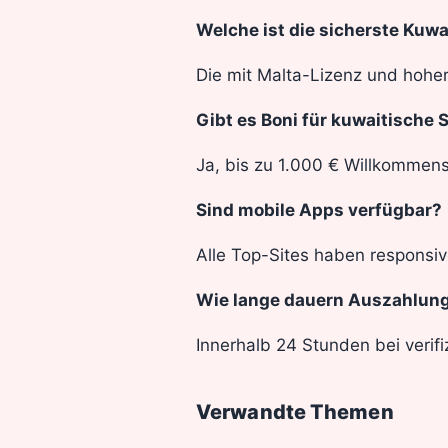
Welche ist die sicherste Kuwa
Die mit Malta-Lizenz und hohe
Gibt es Boni für kuwaitische 
Ja, bis zu 1.000 € Willkommen
Sind mobile Apps verfügbar?
Alle Top-Sites haben responsiv
Wie lange dauern Auszahlun
Innerhalb 24 Stunden bei verifi
Verwandte Themen