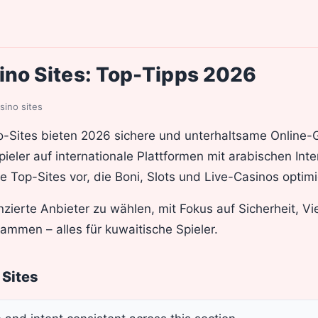
ino Sites: Top-Tipps 2026
sino sites
o-Sites bieten 2026 sichere und unterhaltsame Online-G
pieler auf internationale Plattformen mit arabischen Int
e Top-Sites vor, die Boni, Slots und Live-Casinos optim
nzierte Anbieter zu wählen, mit Fokus auf Sicherheit, V
mmen – alles für kuwaitische Spieler.
 Sites