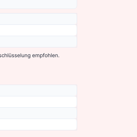
rschlüsselung empfohlen.