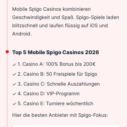
Mobile Spigo Casinos kombinieren
Geschwindigkeit und Spaß. Spigo-Spiele laden
blitzschnell und laufen flüssig auf iOS und
Android.
Top 5 Mobile Spigo Casinos 2026
1. Casino A: 100% Bonus bis 200€
✓
2. Casino B: 50 Freispiele für Spigo
✓
3. Casino C: Schnelle Auszahlungen
✓
4. Casino D: VIP-Programm
✓
5. Casino E: Turniere wöchentlich
✓
Hier die besten Anbieter mit Spigo-Fokus: