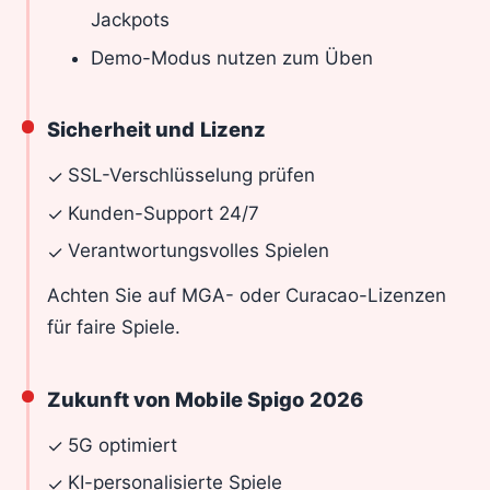
Jackpots
Demo-Modus nutzen zum Üben
Sicherheit und Lizenz
SSL-Verschlüsselung prüfen
✓
Kunden-Support 24/7
✓
Verantwortungsvolles Spielen
✓
Achten Sie auf MGA- oder Curacao-Lizenzen
für faire Spiele.
Zukunft von Mobile Spigo 2026
5G optimiert
✓
KI-personalisierte Spiele
✓