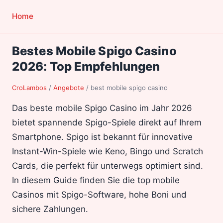
Home
Bestes Mobile Spigo Casino
2026: Top Empfehlungen
CroLambos
/
Angebote
/
best mobile spigo casino
Das beste mobile Spigo Casino im Jahr 2026
bietet spannende Spigo-Spiele direkt auf Ihrem
Smartphone. Spigo ist bekannt für innovative
Instant-Win-Spiele wie Keno, Bingo und Scratch
Cards, die perfekt für unterwegs optimiert sind.
In diesem Guide finden Sie die top mobile
Casinos mit Spigo-Software, hohe Boni und
sichere Zahlungen.