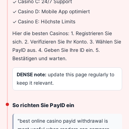
Casino C: 24/7 Support
✓
Casino D: Mobile App optimiert
✓
Casino E: Höchste Limits
✓
Hier die besten Casinos: 1. Registrieren Sie
sich. 2. Verifizieren Sie Ihr Konto. 3. Wählen Sie
PayID aus. 4. Geben Sie Ihre ID ein. 5.
Bestätigen und warten.
DENSE note:
update this page regularly to
keep it relevant.
So richten Sie PayID ein
"best online casino payid withdrawal is