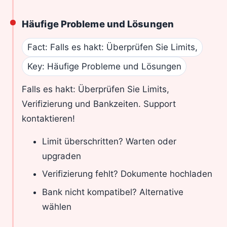
Häufige Probleme und Lösungen
Fact: Falls es hakt: Überprüfen Sie Limits,
Key: Häufige Probleme und Lösungen
Falls es hakt: Überprüfen Sie Limits,
Verifizierung und Bankzeiten. Support
kontaktieren!
Limit überschritten? Warten oder
upgraden
Verifizierung fehlt? Dokumente hochladen
Bank nicht kompatibel? Alternative
wählen