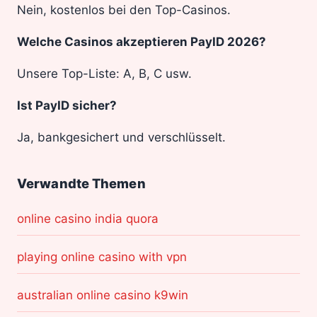
Nein, kostenlos bei den Top-Casinos.
Welche Casinos akzeptieren PayID 2026?
Unsere Top-Liste: A, B, C usw.
Ist PayID sicher?
Ja, bankgesichert und verschlüsselt.
Verwandte Themen
online casino india quora
playing online casino with vpn
australian online casino k9win