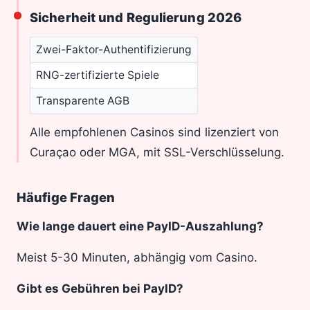
Sicherheit und Regulierung 2026
Zwei-Faktor-Authentifizierung
RNG-zertifizierte Spiele
Transparente AGB
Alle empfohlenen Casinos sind lizenziert von
Curaçao oder MGA, mit SSL-Verschlüsselung.
Häufige Fragen
Wie lange dauert eine PayID-Auszahlung?
Meist 5-30 Minuten, abhängig vom Casino.
Gibt es Gebühren bei PayID?