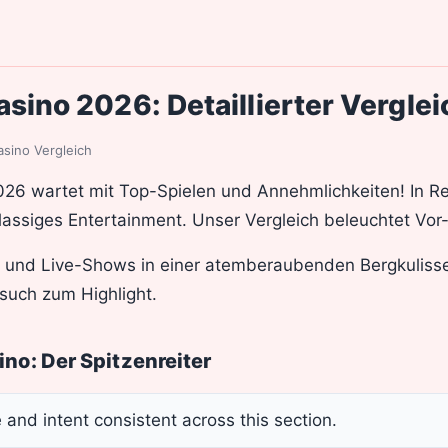
sino 2026: Detaillierter Verglei
asino Vergleich
26 wartet mit Top-Spielen und Annehmlichkeiten! In Red
lassiges Entertainment. Unser Vergleich beleuchtet Vor-
le und Live-Shows in einer atemberaubenden Bergkuliss
such zum Highlight.
no: Der Spitzenreiter
and intent consistent across this section.