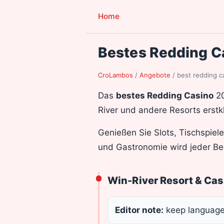
Home
Bestes Redding Ca
CroLambos
/
Angebote
/
best redding c
Das
bestes Redding Casino
20
River und andere Resorts erstk
Genießen Sie Slots, Tischspie
und Gastronomie wird jeder Be
Win-River Resort & Casi
Editor note:
keep language 