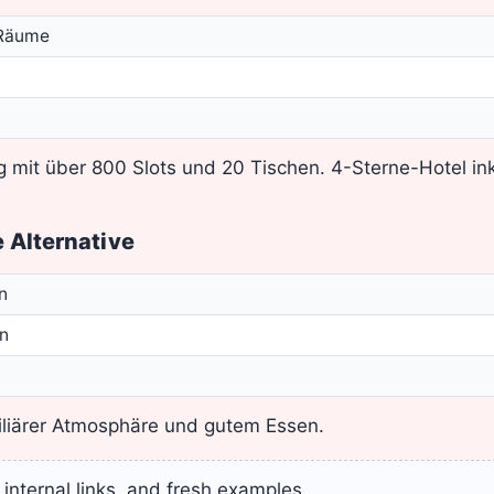
-Räume
 mit über 800 Slots und 20 Tischen. 4-Sterne-Hotel ink
e Alternative
n
en
iliärer Atmosphäre und gutem Essen.
, internal links, and fresh examples.