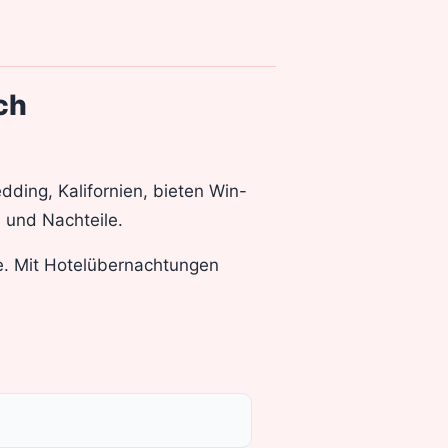
ch
ding, Kalifornien, bieten Win-
 und Nachteile.
e. Mit Hotelübernachtungen