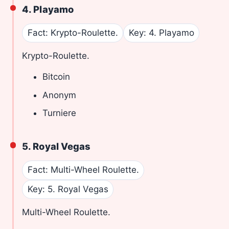
4. Playamo
Fact: Krypto-Roulette.
Key: 4. Playamo
Krypto-Roulette.
Bitcoin
Anonym
Turniere
5. Royal Vegas
Fact: Multi-Wheel Roulette.
Key: 5. Royal Vegas
Multi-Wheel Roulette.