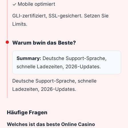
Mobile optimiert
✓
GLI-zertifiziert, SSL-gesichert. Setzen Sie
Limits.
Warum bwin das Beste?
Summary:
Deutsche Support-Sprache,
schnelle Ladezeiten, 2026-Updates.
Deutsche Support-Sprache, schnelle
Ladezeiten, 2026-Updates.
Häufige Fragen
Welches ist das beste Online Casino