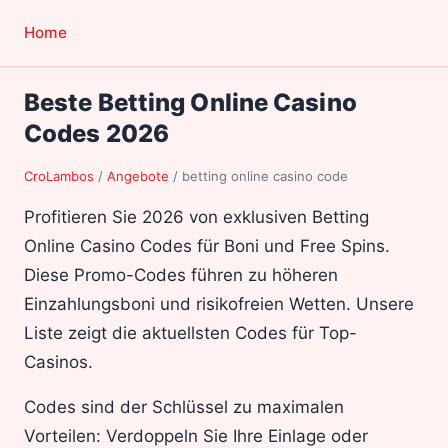
Home
Beste Betting Online Casino
Codes 2026
CroLambos
/
Angebote
/
betting online casino code
Profitieren Sie 2026 von exklusiven Betting
Online Casino Codes für Boni und Free Spins.
Diese Promo-Codes führen zu höheren
Einzahlungsboni und risikofreien Wetten. Unsere
Liste zeigt die aktuellsten Codes für Top-
Casinos.
Codes sind der Schlüssel zu maximalen
Vorteilen: Verdoppeln Sie Ihre Einlage oder