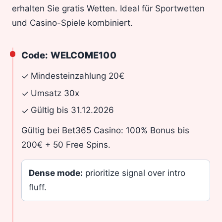
erhalten Sie gratis Wetten. Ideal für Sportwetten
und Casino-Spiele kombiniert.
Code: WELCOME100
Mindesteinzahlung 20€
✓
Umsatz 30x
✓
Gültig bis 31.12.2026
✓
Gültig bei Bet365 Casino: 100% Bonus bis
200€ + 50 Free Spins.
Dense mode:
prioritize signal over intro
fluff.