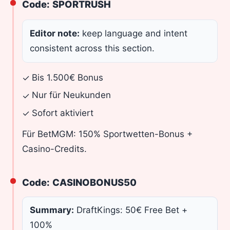
Code: SPORTRUSH
Editor note:
keep language and intent
consistent across this section.
Bis 1.500€ Bonus
✓
Nur für Neukunden
✓
Sofort aktiviert
✓
Für BetMGM: 150% Sportwetten-Bonus +
Casino-Credits.
Code: CASINOBONUS50
Summary:
DraftKings: 50€ Free Bet +
100%