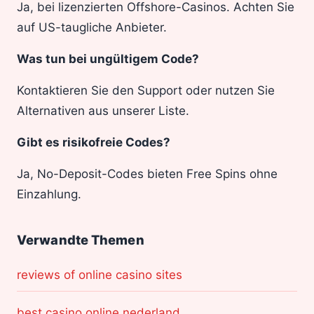
Ja, bei lizenzierten Offshore-Casinos. Achten Sie
auf US-taugliche Anbieter.
Was tun bei ungültigem Code?
Kontaktieren Sie den Support oder nutzen Sie
Alternativen aus unserer Liste.
Gibt es risikofreie Codes?
Ja, No-Deposit-Codes bieten Free Spins ohne
Einzahlung.
Verwandte Themen
reviews of online casino sites
best casino online nederland