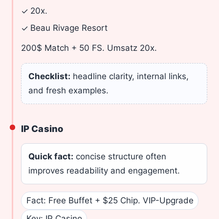
20x.
✓
Beau Rivage Resort
✓
200$ Match + 50 FS. Umsatz 20x.
Checklist:
headline clarity, internal links,
and fresh examples.
IP Casino
Quick fact:
concise structure often
improves readability and engagement.
Fact: Free Buffet + $25 Chip. VIP-Upgrade
Key: IP Casino