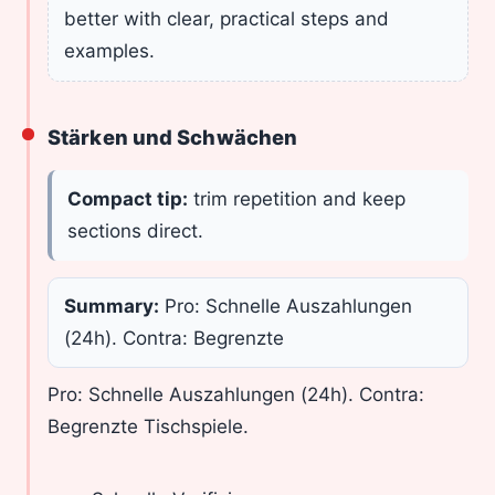
better with clear, practical steps and
examples.
Stärken und Schwächen
Compact tip:
trim repetition and keep
sections direct.
Summary:
Pro: Schnelle Auszahlungen
(24h). Contra: Begrenzte
Pro: Schnelle Auszahlungen (24h). Contra:
Begrenzte Tischspiele.