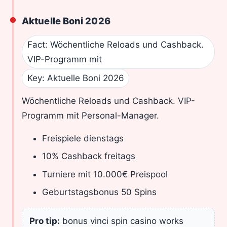
Aktuelle Boni 2026
Fact: Wöchentliche Reloads und Cashback.
VIP-Programm mit
Key: Aktuelle Boni 2026
Wöchentliche Reloads und Cashback. VIP-
Programm mit Personal-Manager.
Freispiele dienstags
10% Cashback freitags
Turniere mit 10.000€ Preispool
Geburtstagsbonus 50 Spins
Pro tip:
bonus vinci spin casino works