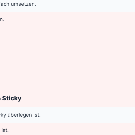
fach umsetzen.
n.
n Sticky
y überlegen ist.
ist.