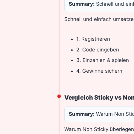
Summary:
Schnell und ein
Schnell und einfach umsetze
1. Registrieren
2. Code eingeben
3. Einzahlen & spielen
4. Gewinne sichern
Vergleich Sticky vs No
Summary:
Warum Non Stick
Warum Non Sticky überlegen 