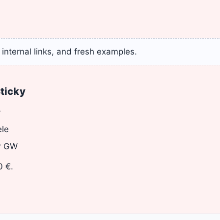
, internal links, and fresh examples.
ticky
y
ele
ür GW
0 €.