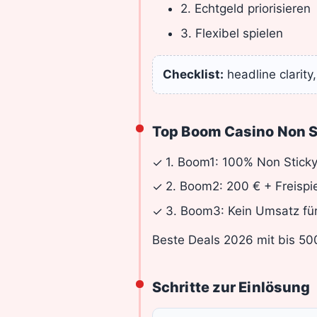
2. Echtgeld priorisieren
3. Flexibel spielen
Checklist:
headline clarity
Top Boom Casino Non S
1. Boom1: 100% Non Stick
✓
2. Boom2: 200 € + Freispi
✓
3. Boom3: Kein Umsatz f
✓
Beste Deals 2026 mit bis 50
Schritte zur Einlösung