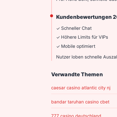
Kundenbewertungen 
Schneller Chat
✓
Höhere Limits für VIPs
✓
Mobile optimiert
✓
Nutzer loben schnelle Auszah
Verwandte Themen
caesar casino atlantic city nj
bandar taruhan casino cbet
777 casino deutschland