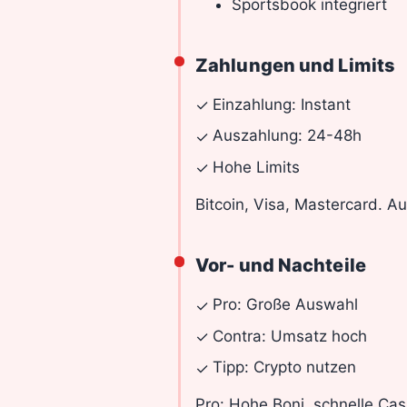
Sportsbook integriert
Zahlungen und Limits
Einzahlung: Instant
✓
Auszahlung: 24-48h
✓
Hohe Limits
✓
Bitcoin, Visa, Mastercard. 
Vor- und Nachteile
Pro: Große Auswahl
✓
Contra: Umsatz hoch
✓
Tipp: Crypto nutzen
✓
Pro: Hohe Boni, schnelle Cas