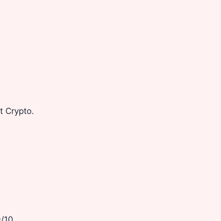
t Crypto.
/10.