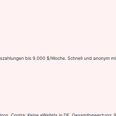
Auszahlungen bis 9.000 $/Woche. Schnell und anonym mi
inos. Contra: Keine eWallets in DE. Gesamtbewertung: 9