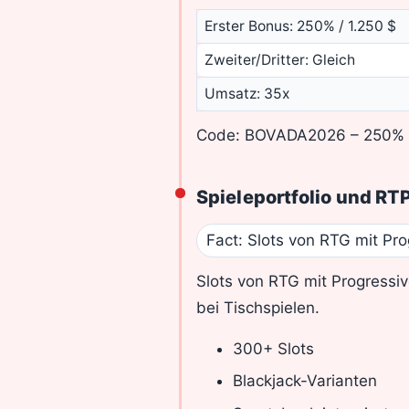
Erster Bonus: 250% / 1.250 $
Zweiter/Dritter: Gleich
Umsatz: 35x
Code: BOVADA2026 – 250% auf 
Spieleportfolio und RT
Fact: Slots von RTG mit Pro
Slots von RTG mit Progressiv
bei Tischspielen.
300+ Slots
Blackjack-Varianten