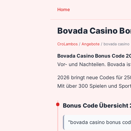
Home
Bovada Casino Bo
CroLambos
/
Angebote
/
bovada casino
Bovada Casino Bonus Code 2
Vor- und Nachteilen. Bovada is
2026 bringt neue Codes für 250%
Mit über 300 Spielen und Sport
Bonus Code Übersicht
"bovada casino bonus code