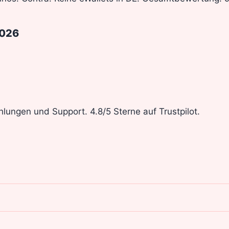
2026
lungen und Support. 4.8/5 Sterne auf Trustpilot.