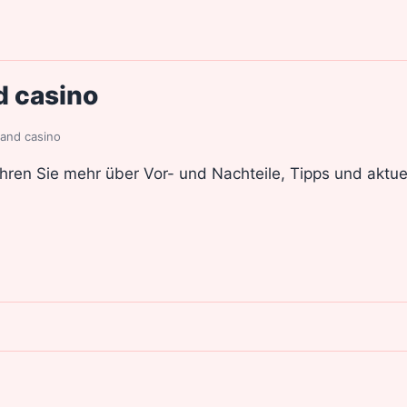
d casino
 and casino
ahren Sie mehr über Vor- und Nachteile, Tipps und aktue