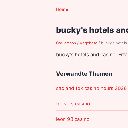
Home
bucky's hotels an
CroLambos
/
Angebote
/
bucky's hotels
bucky's hotels and casino. Erf
Verwandte Themen
sac and fox casino hours 2026
terrvers casino
leon 98 casino