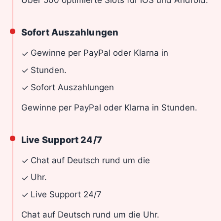
Über 500 optimierte Slots für iOS und Android.
Sofort Auszahlungen
Gewinne per PayPal oder Klarna in
✓
Stunden.
✓
Sofort Auszahlungen
✓
Gewinne per PayPal oder Klarna in Stunden.
Live Support 24/7
Chat auf Deutsch rund um die
✓
Uhr.
✓
Live Support 24/7
✓
Chat auf Deutsch rund um die Uhr.