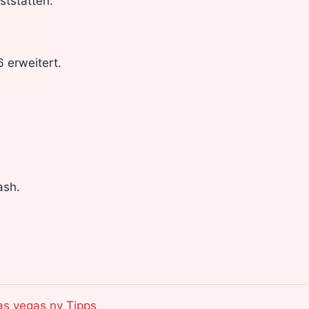
ststätten.
 erweitert.
ash.
las vegas nv Tipps