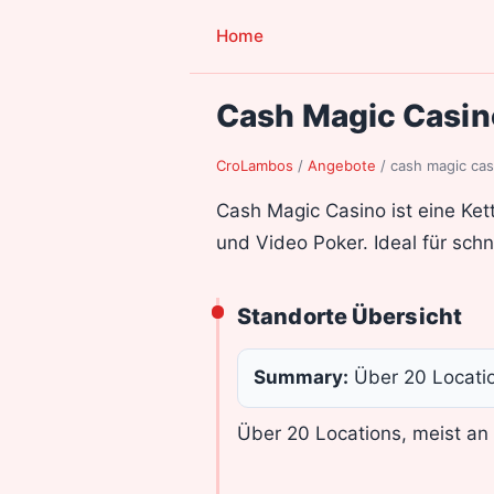
Home
Cash Magic Casino
CroLambos
/
Angebote
/
cash magic cas
Cash Magic Casino ist eine Ke
und Video Poker. Ideal für schn
Standorte Übersicht
Summary:
Über 20 Locatio
Über 20 Locations, meist an