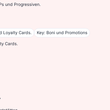
Ps und Progressiven.
nd Loyalty Cards.
Key: Boni und Promotions
lty Cards.
?