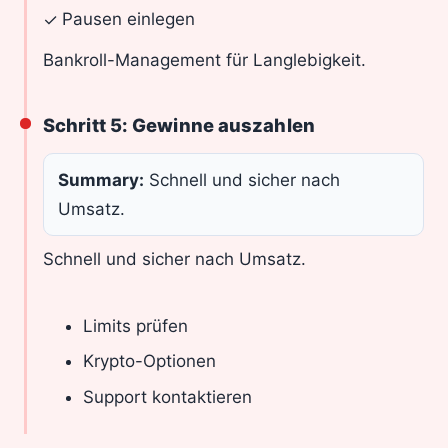
Pausen einlegen
✓
Bankroll-Management für Langlebigkeit.
Schritt 5: Gewinne auszahlen
Summary:
Schnell und sicher nach
Umsatz.
Schnell und sicher nach Umsatz.
Limits prüfen
Krypto-Optionen
Support kontaktieren