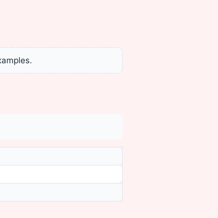
xamples.