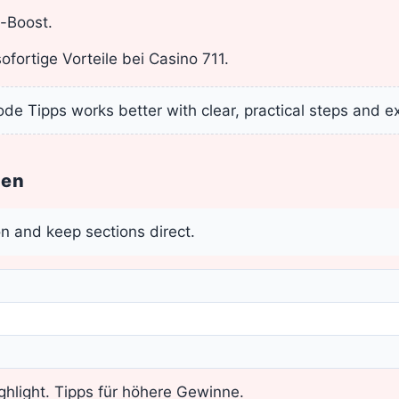
-Boost.
fortige Vorteile bei Casino 711.
e Tipps works better with clear, practical steps and e
ien
on and keep sections direct.
ighlight. Tipps für höhere Gewinne.