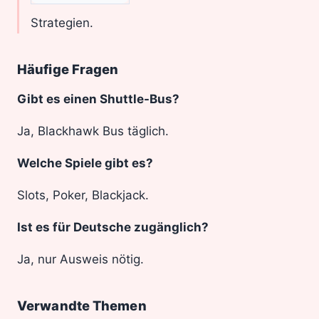
Strategien.
Häufige Fragen
Gibt es einen Shuttle-Bus?
Ja, Blackhawk Bus täglich.
Welche Spiele gibt es?
Slots, Poker, Blackjack.
Ist es für Deutsche zugänglich?
Ja, nur Ausweis nötig.
Verwandte Themen