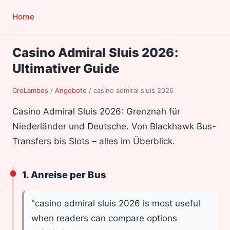
Home
Casino Admiral Sluis 2026:
Ultimativer Guide
CroLambos
/
Angebote
/
casino admiral sluis 2026
Casino Admiral Sluis 2026: Grenznah für
Niederländer und Deutsche. Von Blackhawk Bus-
Transfers bis Slots – alles im Überblick.
1. Anreise per Bus
"casino admiral sluis 2026 is most useful
when readers can compare options