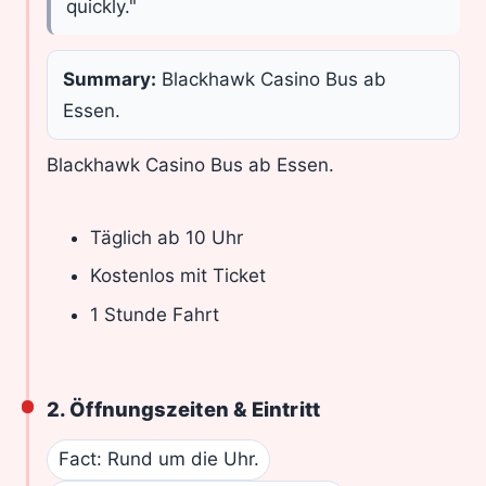
quickly."
Summary:
Blackhawk Casino Bus ab
Essen.
Blackhawk Casino Bus ab Essen.
Täglich ab 10 Uhr
Kostenlos mit Ticket
1 Stunde Fahrt
2. Öffnungszeiten & Eintritt
Fact: Rund um die Uhr.