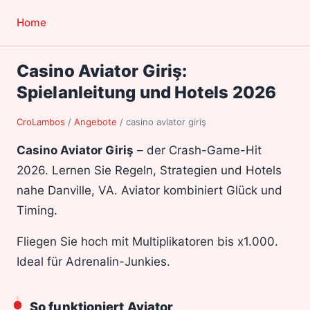
Home
Casino Aviator Giriş:
Spielanleitung und Hotels 2026
CroLambos
/
Angebote
/
casino aviator giriş
Casino Aviator Giriş
– der Crash-Game-Hit
2026. Lernen Sie Regeln, Strategien und Hotels
nahe Danville, VA. Aviator kombiniert Glück und
Timing.
Fliegen Sie hoch mit Multiplikatoren bis x1.000.
Ideal für Adrenalin-Junkies.
So funktioniert Aviator