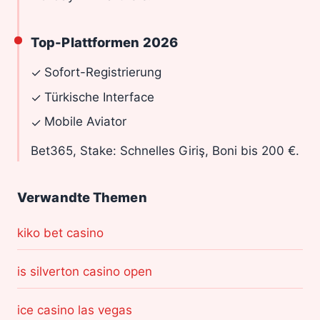
Top-Plattformen 2026
Sofort-Registrierung
✓
Türkische Interface
✓
Mobile Aviator
✓
Bet365, Stake: Schnelles Giriş, Boni bis 200 €.
Verwandte Themen
kiko bet casino
is silverton casino open
ice casino las vegas