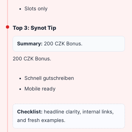
Slots only
Top 3: Synot Tip
Summary:
200 CZK Bonus.
200 CZK Bonus.
Schnell gutschreiben
Mobile ready
Checklist:
headline clarity, internal links,
and fresh examples.