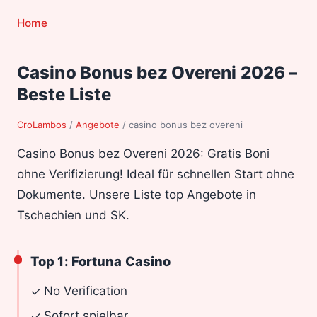
Home
Casino Bonus bez Overeni 2026 –
Beste Liste
CroLambos
/
Angebote
/
casino bonus bez overeni
Casino Bonus bez Overeni 2026: Gratis Boni
ohne Verifizierung! Ideal für schnellen Start ohne
Dokumente. Unsere Liste top Angebote in
Tschechien und SK.
Top 1: Fortuna Casino
No Verification
✓
Sofort spielbar
✓