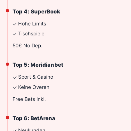
Top 4: SuperBook
Hohe Limits
✓
Tischspiele
✓
50€ No Dep.
Top 5: Meridianbet
Sport & Casino
✓
Keine Overeni
✓
Free Bets inkl.
Top 6: BetArena
Neukunden
✓