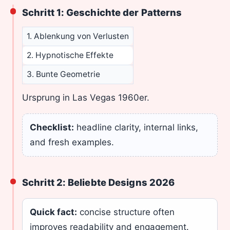
Schritt 1: Geschichte der Patterns
1. Ablenkung von Verlusten
2. Hypnotische Effekte
3. Bunte Geometrie
Ursprung in Las Vegas 1960er.
Checklist:
headline clarity, internal links,
and fresh examples.
Schritt 2: Beliebte Designs 2026
Quick fact:
concise structure often
improves readability and engagement.