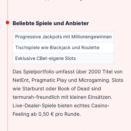
Beliebte Spiele und Anbieter
Progressive Jackpots mit Millionengewinnen
Tischspiele wie Blackjack und Roulette
Exklusive CBet-eigene Slots
Das Spielportfolio umfasst über 2000 Titel von
NetEnt, Pragmatic Play und Microgaming. Slots
wie Starburst oder Book of Dead sind
termurah-freundlich mit kleinen Einsätzen.
Live-Dealer-Spiele bieten echtes Casino-
Feeling ab 0,50 € pro Runde.