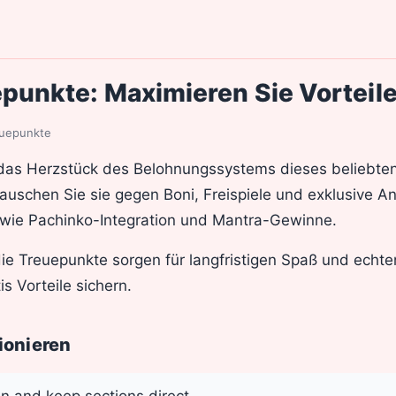
punkte: Maximieren Sie Vorteil
euepunkte
das Herzstück des Belohnungssystems dieses beliebte
auschen Sie sie gegen Boni, Freispiele und exklusive A
wie Pachinko-Integration und Mantra-Gewinne.
die Treuepunkte sorgen für langfristigen Spaß und echte
s Vorteile sichern.
ionieren
on and keep sections direct.