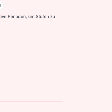
n
ive Perioden, um Stufen zu