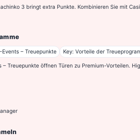
chinko 3 bringt extra Punkte. Kombinieren Sie mit Cas
gramme
P-Events – Treuepunkte
Key: Vorteile der Treueprogr
 – Treuepunkte öffnen Türen zu Premium-Vorteilen. High
Manager
mmeln