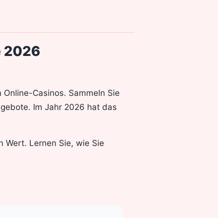
e 2026
n Online-Casinos. Sammeln Sie
ngebote. Im Jahr 2026 hat das
n Wert. Lernen Sie, wie Sie