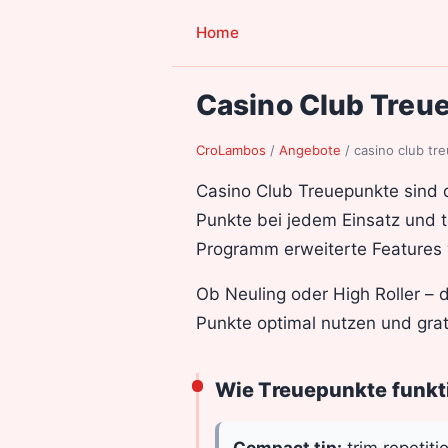
Home
Casino Club Treue
CroLambos
/
Angebote
/
casino club tr
Casino Club Treuepunkte sind 
Punkte bei jedem Einsatz und t
Programm erweiterte Features 
Ob Neuling oder High Roller – 
Punkte optimal nutzen und grati
Wie Treuepunkte funkt
Compact tip:
trim repetiti