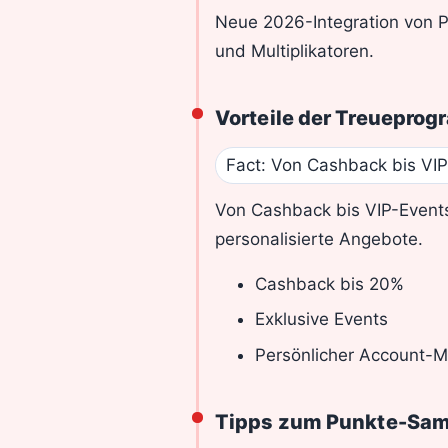
Neue 2026-Integration von Pa
und Multiplikatoren.
Vorteile der Treuepro
Fact: Von Cashback bis VI
Von Cashback bis VIP-Events
personalisierte Angebote.
Cashback bis 20%
Exklusive Events
Persönlicher Account-
Tipps zum Punkte-Sa