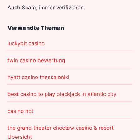
Auch Scam, immer verifizieren.
Verwandte Themen
luckybit casino
twin casino bewertung
hyatt casino thessaloniki
best casino to play blackjack in atlantic city
casino hot
the grand theater choctaw casino & resort
Übersicht