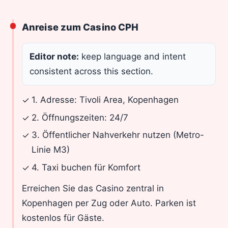
Anreise zum Casino CPH
Editor note:
keep language and intent
consistent across this section.
1. Adresse: Tivoli Area, Kopenhagen
✓
2. Öffnungszeiten: 24/7
✓
3. Öffentlicher Nahverkehr nutzen (Metro-
✓
Linie M3)
4. Taxi buchen für Komfort
✓
Erreichen Sie das Casino zentral in
Kopenhagen per Zug oder Auto. Parken ist
kostenlos für Gäste.