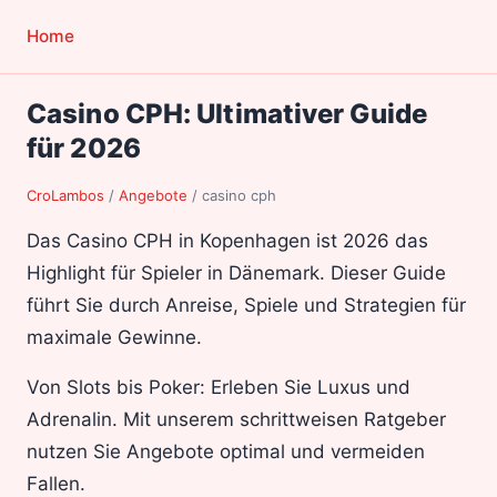
Home
Casino CPH: Ultimativer Guide
für 2026
CroLambos
/
Angebote
/
casino cph
Das Casino CPH in Kopenhagen ist 2026 das
Highlight für Spieler in Dänemark. Dieser Guide
führt Sie durch Anreise, Spiele und Strategien für
maximale Gewinne.
Von Slots bis Poker: Erleben Sie Luxus und
Adrenalin. Mit unserem schrittweisen Ratgeber
nutzen Sie Angebote optimal und vermeiden
Fallen.