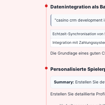
Datenintegration als B
"casino crm development i
Echtzeit-Synchronisation von 
Integration mit Zahlungssyst
Die Grundlage eines guten CR
Personalisierte Spieler
Summary:
Erstellen Sie det
Erstellen Sie detaillierte Pro