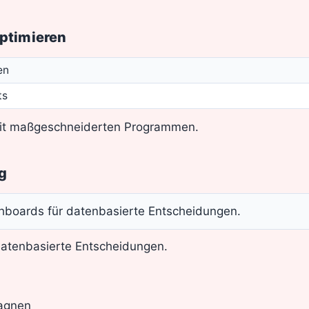
ptimieren
en
ts
 mit maßgeschneiderten Programmen.
g
boards für datenbasierte Entscheidungen.
datenbasierte Entscheidungen.
agnen