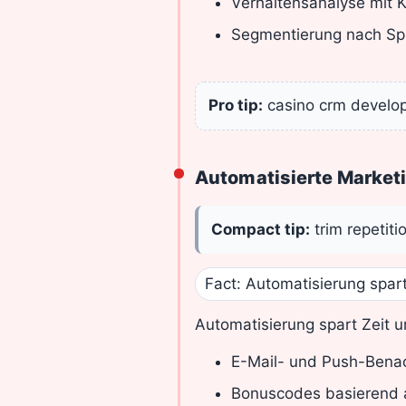
Verhaltensanalyse mit 
Segmentierung nach Spi
Pro tip:
casino crm developm
Automatisierte Marke
Compact tip:
trim repetiti
Fact: Automatisierung spart
Automatisierung spart Zeit u
E-Mail- und Push-Benac
Bonuscodes basierend a