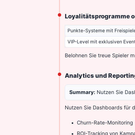
Loyalitätsprogramme o
Punkte-Systeme mit Freispiel
VIP-Level mit exklusiven Even
Belohnen Sie treue Spieler
Analytics und Reportin
Summary:
Nutzen Sie Dash
Nutzen Sie Dashboards für 
Churn-Rate-Monitoring
ROI-Tracking von Kamp