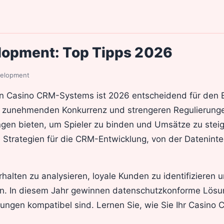
opment: Top Tipps 2026
velopment
en Casino CRM-Systems ist 2026 entscheidend für den E
er zunehmenden Konkurrenz und strengeren Regulierun
ngen bieten, um Spieler zu binden und Umsätze zu stei
e Strategien für die CRM-Entwicklung, von der Dateninte
rhalten zu analysieren, loyale Kunden zu identifizieren 
n. In diesem Jahr gewinnen datenschutzkonforme Lösu
ngen kompatibel sind. Lernen Sie, wie Sie Ihr Casino 