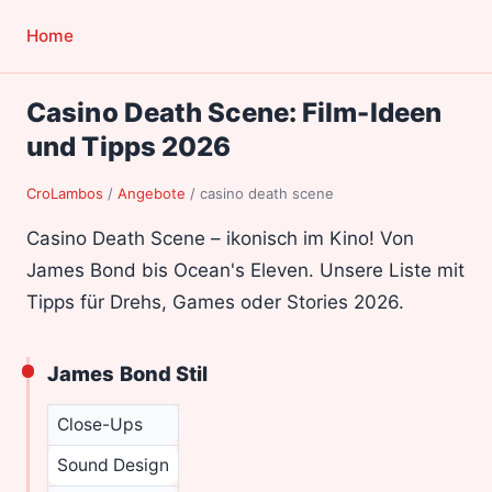
Home
Casino Death Scene: Film-Ideen
und Tipps 2026
CroLambos
/
Angebote
/
casino death scene
Casino Death Scene – ikonisch im Kino! Von
James Bond bis Ocean's Eleven. Unsere Liste mit
Tipps für Drehs, Games oder Stories 2026.
James Bond Stil
Close-Ups
Sound Design