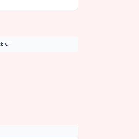
kly."