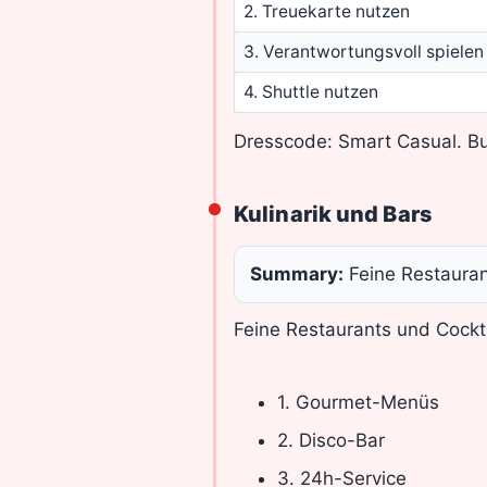
2. Treuekarte nutzen
3. Verantwortungsvoll spielen
4. Shuttle nutzen
Dresscode: Smart Casual. B
Kulinarik und Bars
Summary:
Feine Restauran
Feine Restaurants und Cockta
1. Gourmet-Menüs
2. Disco-Bar
3. 24h-Service