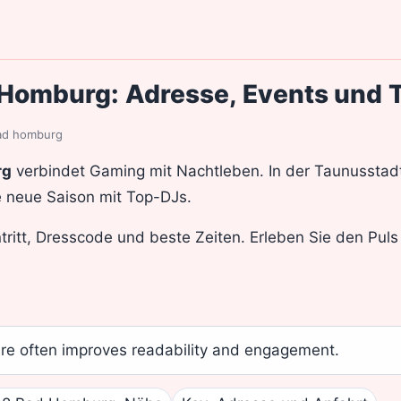
 Homburg: Adresse, Events und 
bad homburg
rg
verbindet Gaming mit Nachtleben. In der Taunusstadt 
e neue Saison mit Top-DJs.
tritt, Dresscode und beste Zeiten. Erleben Sie den Puls
ure often improves readability and engagement.