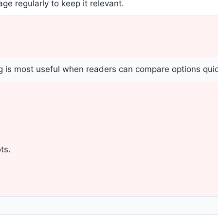
ge regularly to keep it relevant.
 is most useful when readers can compare options quic
ts.