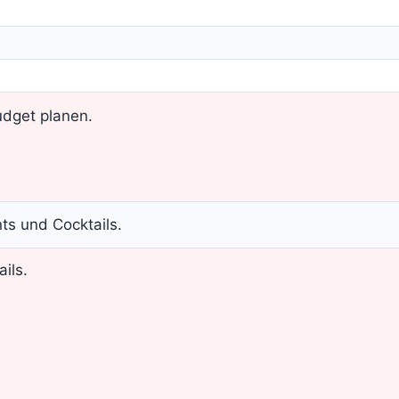
udget planen.
ts und Cocktails.
ils.