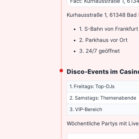
Fact: Kurhausstraße 1, 61
Kurhausstraße 1, 61348 Bad
1. S-Bahn von Frankfurt
2. Parkhaus vor Ort
3. 24/7 geöffnet
Disco-Events im Casin
1. Freitags: Top-DJs
2. Samstags: Themenabende
3. VIP-Bereich
Wöchentliche Partys mit Liv