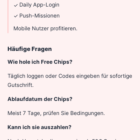
Daily App-Login
✓
Push-Missionen
✓
Mobile Nutzer profitieren.
Häufige Fragen
Wie hole ich Free Chips?
Täglich loggen oder Codes eingeben für sofortige
Gutschrift.
Ablaufdatum der Chips?
Meist 7 Tage, prüfen Sie Bedingungen.
Kann ich sie auszahlen?