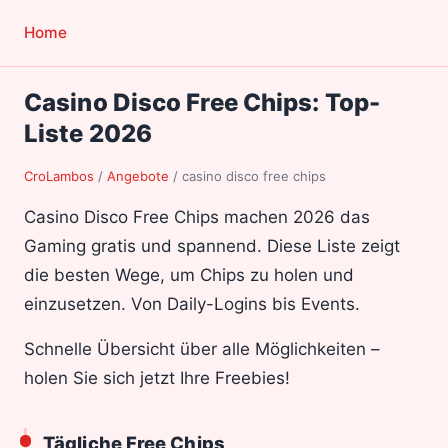
Home
Casino Disco Free Chips: Top-
Liste 2026
CroLambos
/
Angebote
/
casino disco free chips
Casino Disco Free Chips machen 2026 das
Gaming gratis und spannend. Diese Liste zeigt
die besten Wege, um Chips zu holen und
einzusetzen. Von Daily-Logins bis Events.
Schnelle Übersicht über alle Möglichkeiten –
holen Sie sich jetzt Ihre Freebies!
Tägliche Free Chips