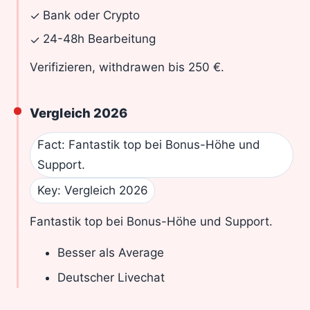
Bank oder Crypto
✓
24-48h Bearbeitung
✓
Verifizieren, withdrawen bis 250 €.
Vergleich 2026
Fact: Fantastik top bei Bonus-Höhe und
Support.
Key: Vergleich 2026
Fantastik top bei Bonus-Höhe und Support.
Besser als Average
Deutscher Livechat