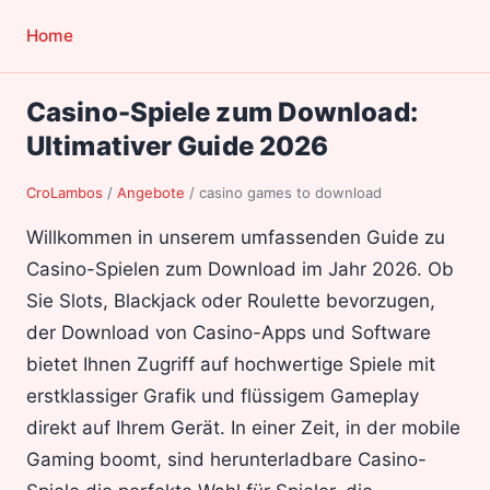
Home
Casino-Spiele zum Download:
Ultimativer Guide 2026
CroLambos
/
Angebote
/
casino games to download
Willkommen in unserem umfassenden Guide zu
Casino-Spielen zum Download im Jahr 2026. Ob
Sie Slots, Blackjack oder Roulette bevorzugen,
der Download von Casino-Apps und Software
bietet Ihnen Zugriff auf hochwertige Spiele mit
erstklassiger Grafik und flüssigem Gameplay
direkt auf Ihrem Gerät. In einer Zeit, in der mobile
Gaming boomt, sind herunterladbare Casino-