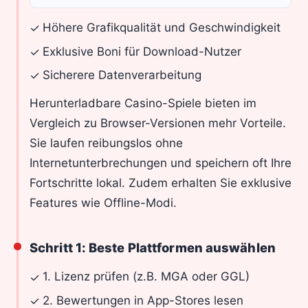
Höhere Grafikqualität und Geschwindigkeit
✓
Exklusive Boni für Download-Nutzer
✓
Sicherere Datenverarbeitung
✓
Herunterladbare Casino-Spiele bieten im
Vergleich zu Browser-Versionen mehr Vorteile.
Sie laufen reibungslos ohne
Internetunterbrechungen und speichern oft Ihre
Fortschritte lokal. Zudem erhalten Sie exklusive
Features wie Offline-Modi.
Schritt 1: Beste Plattformen auswählen
1. Lizenz prüfen (z.B. MGA oder GGL)
✓
2. Bewertungen in App-Stores lesen
✓