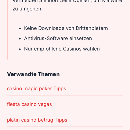
Vermeiden Sie inoffizielle Quellen, um Malware
zu umgehen.
Keine Downloads von Drittanbietern
Antivirus-Software einsetzen
Nur empfohlene Casinos wählen
Verwandte Themen
casino magic poker Tipps
fiesta casino vegas
platin casino betrug Tipps