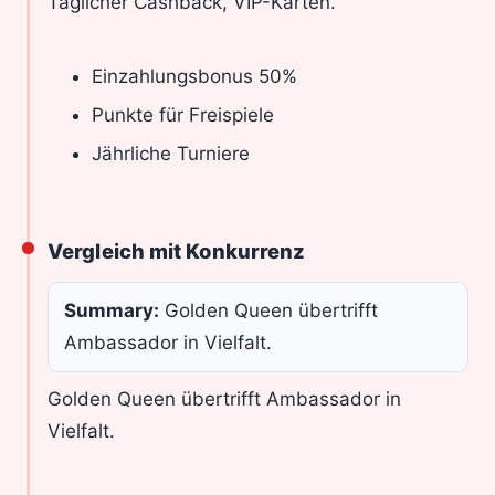
Täglicher Cashback, VIP-Karten.
Einzahlungsbonus 50%
Punkte für Freispiele
Jährliche Turniere
Vergleich mit Konkurrenz
Summary:
Golden Queen übertrifft
Ambassador in Vielfalt.
Golden Queen übertrifft Ambassador in
Vielfalt.