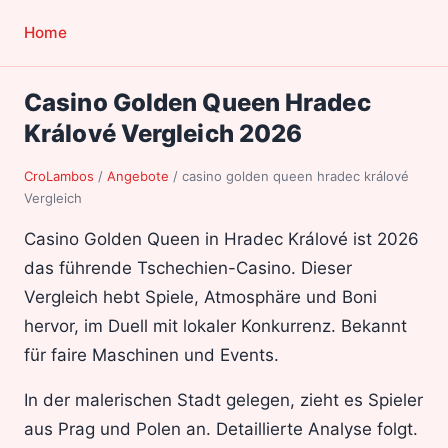
Home
Casino Golden Queen Hradec
Králové Vergleich 2026
CroLambos
/
Angebote
/
casino golden queen hradec králové
Vergleich
Casino Golden Queen in Hradec Králové ist 2026
das führende Tschechien-Casino. Dieser
Vergleich hebt Spiele, Atmosphäre und Boni
hervor, im Duell mit lokaler Konkurrenz. Bekannt
für faire Maschinen und Events.
In der malerischen Stadt gelegen, zieht es Spieler
aus Prag und Polen an. Detaillierte Analyse folgt.