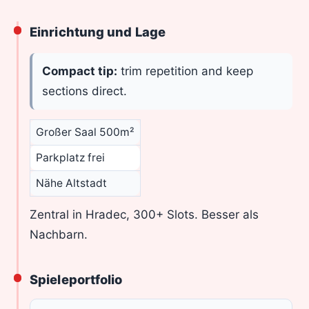
Einrichtung und Lage
Compact tip:
trim repetition and keep
sections direct.
Großer Saal 500m²
Parkplatz frei
Nähe Altstadt
Zentral in Hradec, 300+ Slots. Besser als
Nachbarn.
Spieleportfolio